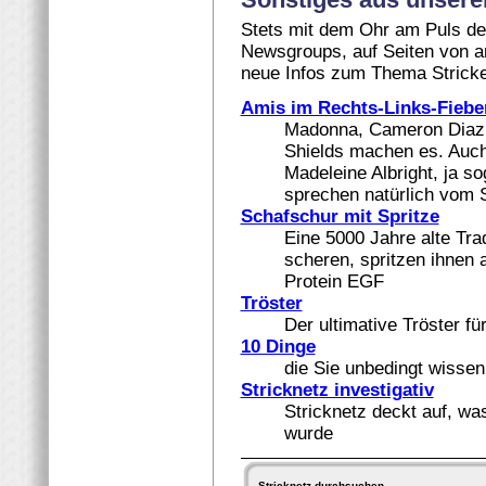
Stets mit dem Ohr am Puls der 
Newsgroups, auf Seiten von a
neue Infos zum Thema Strick
Amis im Rechts-Links-Fiebe
Madonna, Cameron Diaz, 
Shields machen es. Auc
Madeleine Albright, ja 
sprechen natürlich vom S
Schafschur mit Spritze
Eine 5000 Jahre alte Tra
scheren, spritzen ihnen 
Protein EGF
Tröster
Der ultimative Tröster fü
10 Dinge
die Sie unbedingt wissen
Stricknetz investigativ
Stricknetz deckt auf, wa
wurde
Stricknetz durchsuchen