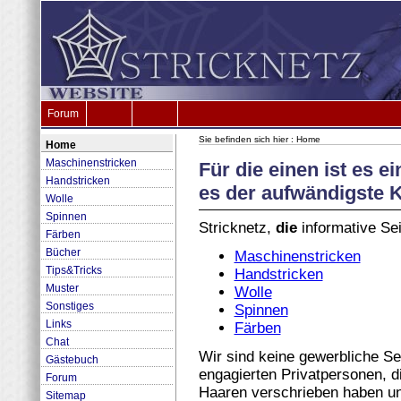
Forum
Sie befinden sich hier : Home
Home
Maschinenstricken
Für die einen ist es ei
Handstricken
es der aufwändigste 
Wolle
Spinnen
Stricknetz,
die
informative Se
Färben
Bücher
Maschinenstricken
Tips&Tricks
Handstricken
Muster
Wolle
Sonstiges
Spinnen
Links
Färben
Chat
Wir sind keine gewerbliche Se
Gästebuch
engagierten Privatpersonen, 
Forum
Haaren verschrieben haben und 
Sitemap