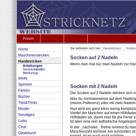
Forum
|
Sie befinden sich hier :
Handstricken
Anleit
Home
Maschinenstricken
Socken auf 2 Nadeln
Handstricken
Wenn man mal nur zwei Nadeln zur Hand
Anleitungen
Sockentabellen
Werkzeug
Wolle
Spinnen
Socken mit 2 Nadeln
Färben
Die Socken auf 2 Nadeln stricken sich e
Bücher
Was du normalerweise auf dem Nadelspi
Tips&Tricks
(meine Präferenz) oder mit zwei Nadeln a
Muster
Nun wird ein ganz klein wenig komplizie
Viertel der Maschen auf einen Hilfsfaden
Sonstiges
Hilfsfaden ab, damit man für die Ferse
Links
Ist aber eine rein ästhetische Angele
Chat
In der _nächsten_ Reihe nimmst du dann
Maschenzahl kommst. Am schönsten ist 
Gästebuch
kannst, ist es auch nicht schlimm.