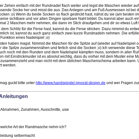
er Zehen einfach mit der Rundnadel flach weiter und legst die Maschen wieder auf 
ssende Socke her und misst die aus. Das Anlegen und am Fuß Ausmessen ist bei d
ocken ;o) Wenn du beide Socken so flach gestrickt hast, nähst du sie (am beste
keine sichtbare und vor allen Dingen spürbare Naht bildet. Du kannst aber auch 
mal 2 Maschen mehr nehmen, die dann im Stich draufgehen und dir so etwas Luft f
em Schlitz für die Ferse hast, kannst du die Ferse stricken. Dazu nimmst du ent
imlich ist, kannst du auch ganz einfach zwei kurze Rundnadeln nehmen. Die erfül
Funktion eines Nadelspiel ;o)
iebsten haben magst. Nimmst die Maschen für die Spitze auf (wieder auf Nadelspie
ür die Spitze zusammennähen und fertich sind die Socken ;o) Ich verwende diese Te
t auch noch mit den Runden und dem Nadelspiel kämpfen muss, sondern in aller R
 mit Einstrickmuster ist es absolut wichtig, dass du vorher mit dem Muster eine 
ch zusammenzieht und man nicht mit dem üblichen Maschenschema arbeiten kann. 
lzt werden.
mag guckt bitte unter
http://www.handspindel.ignorat-design.de
und wer Fragen zur A
 Anleitungen
 Abnahmen, Zunahmen, Ausschnitte, usw
r welche Art der Randmasche nehm ich?
leidung selbermacht