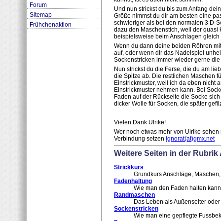
Forum
Und nun strickst du bis zum Anfang dein
Sitemap
Größe nimmst du dir am besten eine pa
schwieriger als bei den normalen 3 D-S
Frühchenaktion
dazu den Maschenstich, weil der quasi 
beispielsweise beim Anschlagen gleich 
Wenn du dann deine beiden Röhren mit d
auf, oder wenn dir das Nadelspiel unhe
Sockenstricken immer wieder gerne die 
Nun strickst du die Ferse, die du am l
die Spitze ab. Die restlichen Maschen f
Einstrickmuster, weil ich da eben nich
Einstrickmuster nehmen kann. Bei Socken
Faden auf der Rückseite die Socke si
dicker Wolle für Socken, die später gefi
Vielen Dank Ulrike!
Wer noch etwas mehr von Ulrike sehen 
Verbindung setzen
ignorat(at)gmx.net
Weitere Seiten in der Rubrik
Strickkurs
Grundkurs Anschläge, Maschen,
Fadenhaltung
Wie man den Faden halten kann
Randmaschen
Das Leben als Außenseiter ode
Sockenstricken
Wie man eine gepflegte Fussbek