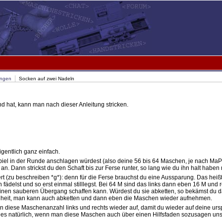
|
ungen
Socken auf zwei Nadeln
 hat, kann man nach dieser Anleitung stricken.
igentlich ganz einfach.
el in der Runde anschlagen würdest (also deine 56 bis 64 Maschen, je nach MaPro
n. Dann strickst du den Schaft bis zur Ferse runter, so lang wie du ihn halt haben
rt (zu beschreiben *g*): denn für die Ferse brauchst du eine Aussparung. Das heißt,
 fädelst und so erst einmal stilllegst. Bei 64 M sind das links dann eben 16 M und
 einen sauberen Übergang schaffen kann. Würdest du sie abketten, so bekämst du d
genheit, man kann auch abketten und dann eben die Maschen wieder aufnehmen.
 diese Maschenanzahl links und rechts wieder auf, damit du wieder auf deine ur
es natürlich, wenn man diese Maschen auch über einen Hilfsfaden sozusagen unsi