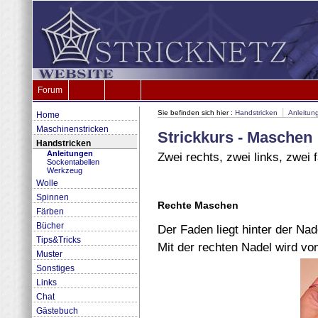
Forum
|
Sie befinden sich hier :
Handstricken
Anleitun
Home
Maschinenstricken
Strickkurs - Maschen
Handstricken
Anleitungen
Zwei rechts, zwei links, zwei f
Sockentabellen
Werkzeug
Wolle
Spinnen
Rechte Maschen
Färben
Bücher
Der Faden liegt hinter der Nad
Tips&Tricks
Mit der rechten Nadel wird vo
Muster
Sonstiges
Links
Chat
Gästebuch