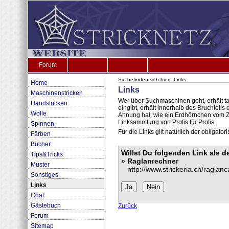
Forum
Sie befinden sich hier : Links
Home
Links
Maschinenstricken
Wer über Suchmaschinen geht, erhält t
Handstricken
eingibt, erhält innerhalb des Bruchteil
Wolle
Ahnung hat, wie ein Erdhörnchen vom Zo
Linksammlung von Profis für Profis.
Spinnen
Für die Links gilt natürlich der obligat
Färben
Bücher
Willst Du folgenden Link als 
Tips&Tricks
» Raglanrechner
Muster
http://www.strickeria.ch/raglanc
Sonstiges
Links
Chat
Gästebuch
Zurück
Forum
Sitemap